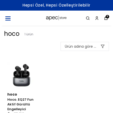
Hepsi Özel, Hepsi Özelleştirilebilir
0
hoco
1
ürün
Ürün adına göre A-Z
hoco
Hoco. EQ27 Fun
Aktif Gürültü
Engelleyici