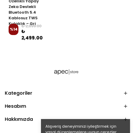
Özellikli Yapay
Zeka Destekli
Bluetooth 5.4
Kablosuz TWS
Kulaklık – Gri
₺ 2,899.00
%
14
₺
2,499.00
Kategoriler
Hesabım
Hakkımızda
Alışveriş deneyiminizi iyileştirmek için
yasal düzenlemelere uygun çerezler