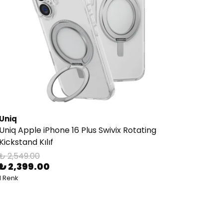
Uniq
Uniq Apple iPhone 16 Plus Swivix Rotating
Kickstand Kılıf
₺ 2,549.00
₺ 2,399.00
1 Renk