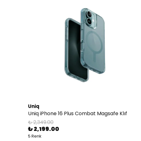
Uniq
Uniq iPhone 16 Plus Combat Magsafe Klıf
₺ 2,349.00
₺ 2,199.00
5 Renk