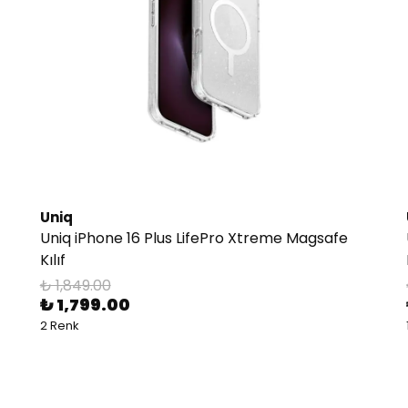
Uniq
Uniq iPhone 16 Plus LifePro Xtreme Magsafe
Kılıf
₺ 1,849.00
₺ 1,799.00
2 Renk