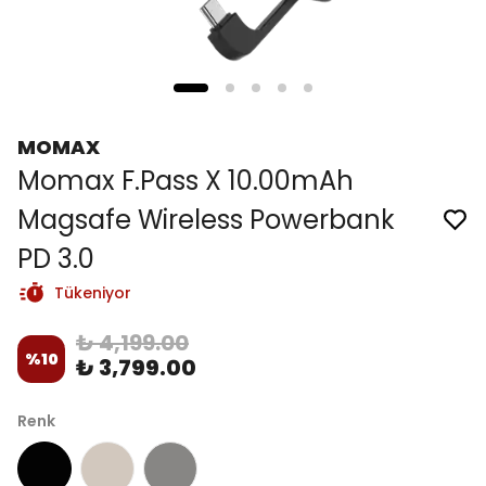
MOMAX
Momax F.Pass X 10.00mAh
Magsafe Wireless Powerbank
PD 3.0
Tükeniyor
₺ 4,199.00
%
10
₺ 3,799.00
Renk