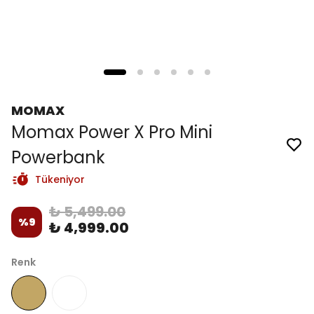
MOMAX
Momax Power X Pro Mini
Powerbank
Tükeniyor
₺ 5,499.00
%
9
₺ 4,999.00
Renk