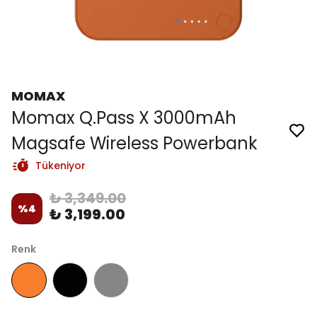
MOMAX
Momax Q.Pass X 3000mAh
Magsafe Wireless Powerbank
Tükeniyor
₺ 3,349.00
%
4
₺ 3,199.00
Renk