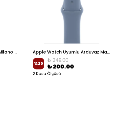
Apple Watch Uyumlu Altın Milano Hasır Kordon
Apple Watch Uyumlu Arduvaz Mavi Spor silikon Kordon
₺ 249.00
%
20
%
20
₺ 200.00
2 Kasa Ölçüsü
2 Ka