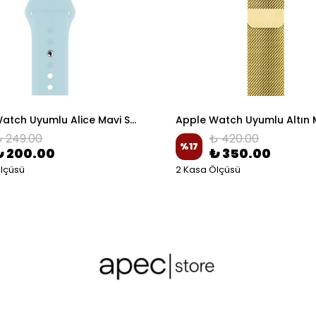
Apple Watch Uyumlu Alice Mavi Spor Silikon Kordon
 249.00
₺ 420.00
%
17
₺ 200.00
₺ 350.00
lçüsü
2 Kasa Ölçüsü