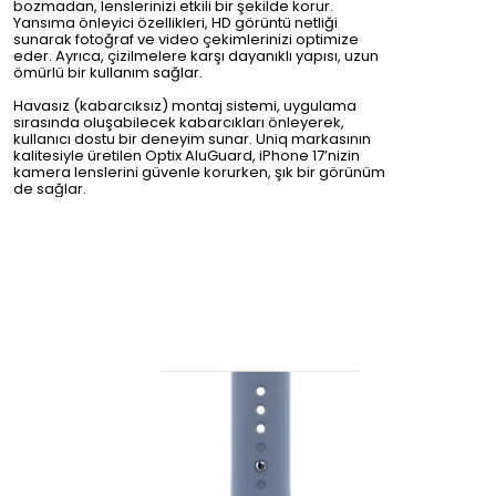
bozmadan, lenslerinizi etkili bir şekilde korur.
Yansıma önleyici özellikleri, HD görüntü netliği
sunarak fotoğraf ve video çekimlerinizi optimize
eder. Ayrıca, çizilmelere karşı dayanıklı yapısı, uzun
ömürlü bir kullanım sağlar.
Havasız (kabarcıksız) montaj sistemi, uygulama
sırasında oluşabilecek kabarcıkları önleyerek,
kullanıcı dostu bir deneyim sunar. Uniq markasının
kalitesiyle üretilen Optix AluGuard, iPhone 17’nizin
kamera lenslerini güvenle korurken, şık bir görünüm
de sağlar.