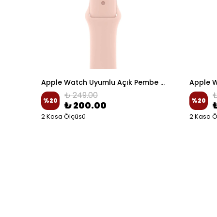
Apple Watch Uyumlu Haki-Siyah Delikli Spor Silikon Kordon
Apple Watch Uyumlu Açık Pembe Spor Silikon Kordon
₺ 249.00
₺
%
20
%
20
₺ 200.00
2 Kasa Ölçüsü
2 Kasa Ö