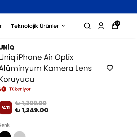
0
r
Teknolojik Ürünler
UNİQ
Uniq iPhone Air Optix
Alüminyum Kamera Lens
Koruyucu
Tükeniyor
₺ 1,399.00
%
11
₺ 1,249.00
Renk