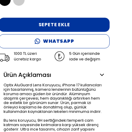
SEPETE EKLE
WHATSAPP
1000 TL üzeri
5 Gün içerisinde
ücretsiz kargo
iade ve değişim
Ürün Açıklaması
Optix AluGuard Lens Koruyucu, iPhone 17 kullanıcıları
için tasarlanmış, kamera lenslerinin bütünlüğünü
koruma amacı güden bir üründür. Alüminyum
alaşımlı çerçevesi, hem dayanıklılığı artırırken hem
de estetik bir görünüm sunar. Ürün, parmak izi
önleyici kaplama ile donatılmış olup, günlük
kullanımdan kaynaklanan lekeleri minimuma indirir.
Bu lens koruyucu, 9H sertliğindeki temperli cam
katmanı sayesinde kırılmalara karşı yüksek direnç
gösterir. Ultra ince tasarımı, cihazın zarif yapısını