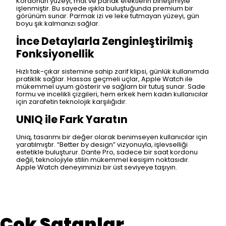
Kordonun yüzeyi, mat ve parlak efektlerin birleşimiyle
işlenmiştir. Bu sayede ışıkla buluştuğunda premium bir
görünüm sunar. Parmak izi ve leke tutmayan yüzeyi, gün
boyu şık kalmanızı sağlar.
İnce Detaylarla Zenginleştirilmiş
Fonksiyonellik
Hızlı tak-çıkar sistemine sahip zarif klipsi, günlük kullanımda
pratiklik sağlar. Hassas geçmeli uçlar, Apple Watch ile
mükemmel uyum gösterir ve sağlam bir tutuş sunar. Sade
formu ve incelikli çizgileri, hem erkek hem kadın kullanıcılar
için zarafetin teknolojik karşılığıdır.
UNIQ ile Fark Yaratın
Uniq, tasarımı bir değer olarak benimseyen kullanıcılar için
yaratılmıştır. “Better by design” vizyonuyla, işlevselliği
estetikle buluşturur. Dante Pro, sadece bir saat kordonu
değil, teknolojiyle stilin mükemmel kesişim noktasıdır.
Apple Watch deneyiminizi bir üst seviyeye taşıyın.
Çok Satanlar