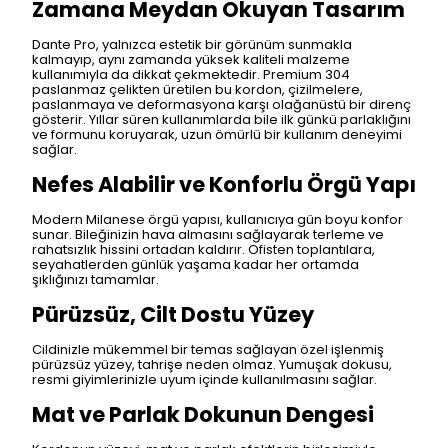
Zamana Meydan Okuyan Tasarım
Dante Pro, yalnızca estetik bir görünüm sunmakla
kalmayıp, aynı zamanda yüksek kaliteli malzeme
kullanımıyla da dikkat çekmektedir. Premium 304
paslanmaz çelikten üretilen bu kordon, çizilmelere,
paslanmaya ve deformasyona karşı olağanüstü bir direnç
gösterir. Yıllar süren kullanımlarda bile ilk günkü parlaklığını
ve formunu koruyarak, uzun ömürlü bir kullanım deneyimi
sağlar.
Nefes Alabilir ve Konforlu Örgü Yapı
Modern Milanese örgü yapısı, kullanıcıya gün boyu konfor
sunar. Bileğinizin hava almasını sağlayarak terleme ve
rahatsızlık hissini ortadan kaldırır. Ofisten toplantılara,
seyahatlerden günlük yaşama kadar her ortamda
şıklığınızı tamamlar.
Pürüzsüz, Cilt Dostu Yüzey
Cildinizle mükemmel bir temas sağlayan özel işlenmiş
pürüzsüz yüzey, tahrişe neden olmaz. Yumuşak dokusu,
resmi giyimlerinizle uyum içinde kullanılmasını sağlar.
Mat ve Parlak Dokunun Dengesi