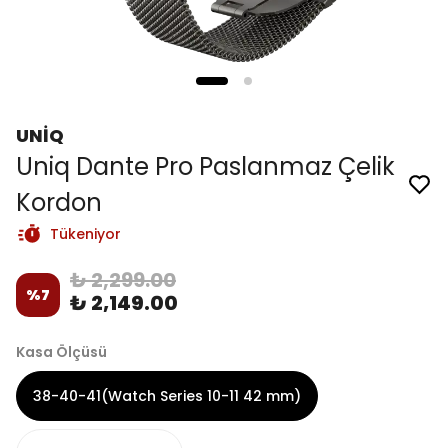
UNİQ
Uniq Dante Pro Paslanmaz Çelik
Kordon
Tükeniyor
₺ 2,299.00
%
7
₺ 2,149.00
Kasa Ölçüsü
38-40-41(Watch Series 10-11 42 mm)