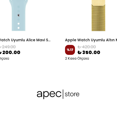
Apple Watch Uyumlu Alice Mavi Spor Silikon Kordon
 249.00
₺ 420.00
%
17
₺ 200.00
₺ 350.00
lçüsü
2 Kasa Ölçüsü