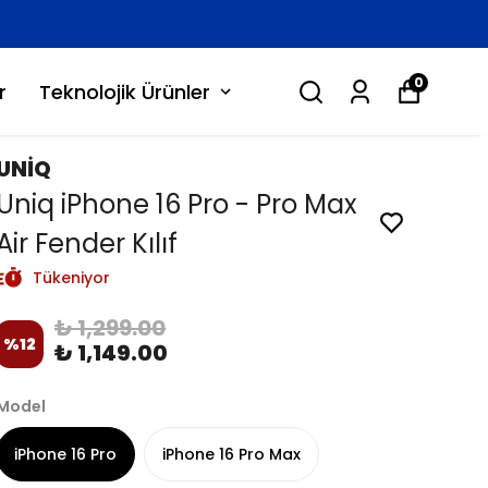
0
r
Teknolojik Ürünler
UNİQ
Uniq iPhone 16 Pro - Pro Max
Air Fender Kılıf
Tükeniyor
₺ 1,299.00
%
12
₺ 1,149.00
Model
iPhone 16 Pro
iPhone 16 Pro Max