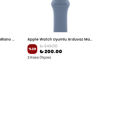
Apple Watch Uyumlu Altın Milano Hasır Kordon
Apple Watch Uyumlu Arduvaz Mavi Spor silikon Kordon
₺ 249.00
%
20
%
20
₺ 200.00
2 Kasa Ölçüsü
2 Ka