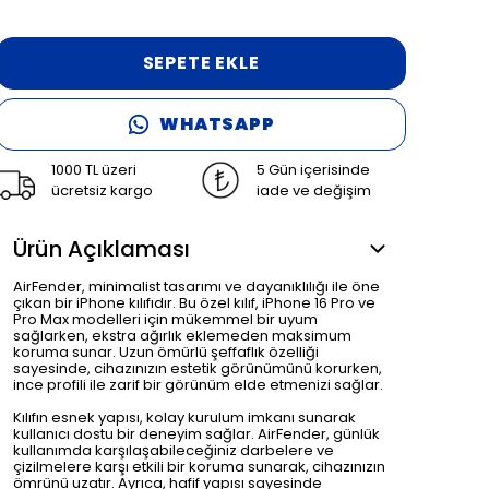
SEPETE EKLE
WHATSAPP
1000 TL üzeri
5 Gün içerisinde
ücretsiz kargo
iade ve değişim
Ürün Açıklaması
AirFender, minimalist tasarımı ve dayanıklılığı ile öne
çıkan bir iPhone kılıfıdır. Bu özel kılıf, iPhone 16 Pro ve
Pro Max modelleri için mükemmel bir uyum
sağlarken, ekstra ağırlık eklemeden maksimum
koruma sunar. Uzun ömürlü şeffaflık özelliği
sayesinde, cihazınızın estetik görünümünü korurken,
ince profili ile zarif bir görünüm elde etmenizi sağlar.
Kılıfın esnek yapısı, kolay kurulum imkanı sunarak
kullanıcı dostu bir deneyim sağlar. AirFender, günlük
kullanımda karşılaşabileceğiniz darbelere ve
çizilmelere karşı etkili bir koruma sunarak, cihazınızın
ömrünü uzatır. Ayrıca, hafif yapısı sayesinde