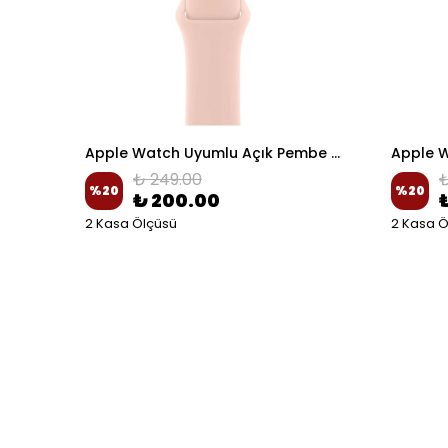
Apple Watch Uyumlu Haki-Siyah Delikli Spor Silikon Kordon
Apple Watch Uyumlu Açık Pembe Spor Silikon Kordon
₺ 249.00
₺
%
20
%
20
₺ 200.00
2 Kasa Ölçüsü
2 Kasa Ö