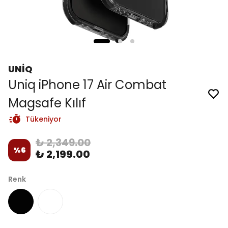
UNİQ
Uniq iPhone 17 Air Combat
Magsafe Kılıf
Tükeniyor
₺ 2,349.00
%
6
₺ 2,199.00
Renk