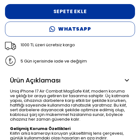
SEPETE EKLE
WHATSAPP
1000 TL üzeri ücretsiz kargo
5 Gün içerisinde iade ve değişim
Ürün Açıklaması
Uniq iPhone 17 Air Combat MagSafe Kılıf, modern koruma
ve şıklığı bir araya getiren bir tasarıma sahiptir. Üç katmanlı
yapısı, cihazınızı darbelere karşı etkili bir şekilde korurken,
hafifliği sayesinde kullanımda rahatsızlık yaratmaz. Bu kılıf,
sert darbelere dayanacak şekilde optimize edilmiş olup,
kablosuz şarj için mükemmel hizalanma sunar, böylece
cihazınız her zaman güvende kalır.
Gelişmiş Koruma Özellikleri
Kılıfın arka kamerayı koruyan yükseltilmiş lens çerçevesi,
günlük kullanımdaki olası hasarları en aza indirir.