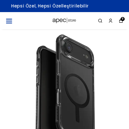
Apec Store Resmi Sayfasına Hoş
Geldiniz.
0